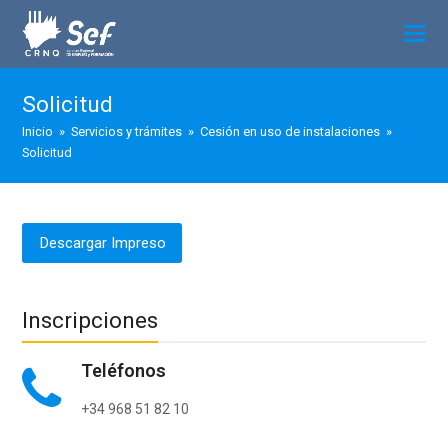
Solicitud
Inicio
»
Servicios y trámites
»
Cesión en uso de instalaciones
»
Solicitud
Descargar Impreso
Inscripciones
Teléfonos
+34 968 51 82 10