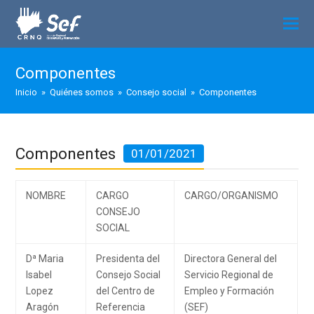
Componentes
Inicio
»
Quiénes somos
»
Consejo social
»
Componentes
Componentes
01/01/2021
NOMBRE
CARGO
CARGO/ORGANISMO
CONSEJO
SOCIAL
Dª Maria
Presidenta del
Directora General del
Isabel
Consejo Social
Servicio Regional de
Lopez
del Centro de
Empleo y Formación
Aragón
Referencia
(SEF)