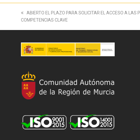
previous
ABIERTO EL PLAZO PARA SOLICITAR EL ACCESO A LAS 
COMPETENCIAS CLAVE
post: