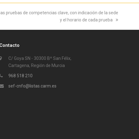
a las pruebas de competencias clave, con indicación de la sede
y el horario de cada prueba
Contacto
C/ Goya SN - 30300 Bº San Félix,
Cartagena, Región de Murcia
968 518 210
sef-cnfo@listas.carm.es