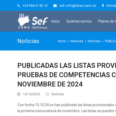
+34 968 51 82 10
sef-cnfo@listas.carm.es
Dónde
Inicio
Quiénes somos
Planes de 
Noticias
Inicio
»
Noticias
»
Noticias
»
PUBLIC
PUBLICADAS LAS LISTAS PROV
PRUEBAS DE COMPETENCIAS C
NOVIEMBRE DE 2024
15/10/2024
Noticias
Con fecha 15.10.24 se han publicado las listas provisionales 
la próxima convocatoria de noviembre. Las listas se pueden c